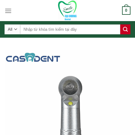
Skip
0
to
content
Tìm
kiếm: