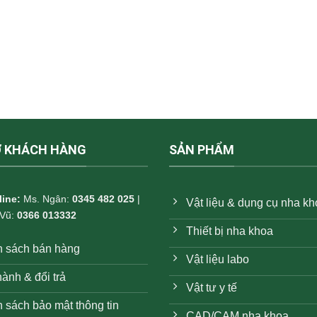
Ợ KHÁCH HÀNG
SẢN PHẨM
line:
Ms. Ngân:
0345 482 025
|
Vật liệu & dụng cụ nha k
 Vũ:
0366 013332
Thiết bị nha khoa
h sách bán hàng
Vật liệu labo
ành & đổi trả
Vật tư y tế
 sách bảo mật thông tin
CAD/CAM nha khoa