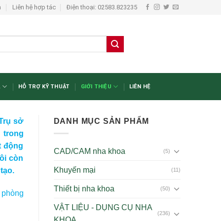
n
Liên hệ hợp tác
Điện thoại: 02583.823235
A
HỖ TRỢ KỸ THUẬT
GIỚI THIỆU
LIÊN HỆ
Trụ sở
DANH MỤC SẢN PHẨM
 trong
t động
CAD/CAM nha khoa
(5)
ôi còn
Khuyến mại
tạo.
(11)
Thiết bị nha khoa
(50)
t phòng
VẬT LIỆU - DỤNG CỤ NHA
(236)
KHOA