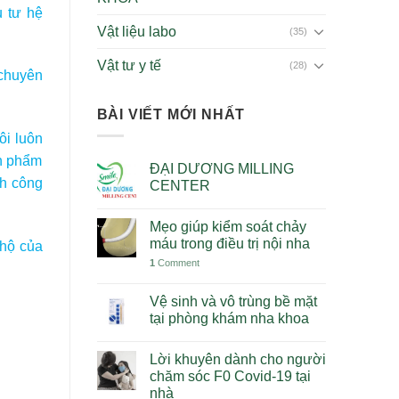
 tư hệ
Vật liệu labo
(35)
Vật tư y tế
(28)
 chuyên
BÀI VIẾT MỚI NHẤT
ôi luôn
ản phẩm
ĐẠI DƯƠNG MILLING
nh công
CENTER
Mẹo giúp kiểm soát chảy
máu trong điều trị nội nha
 hộ của
1
Comment
Vệ sinh và vô trùng bề mặt
tại phòng khám nha khoa
Lời khuyên dành cho người
chăm sóc F0 Covid-19 tại
nhà