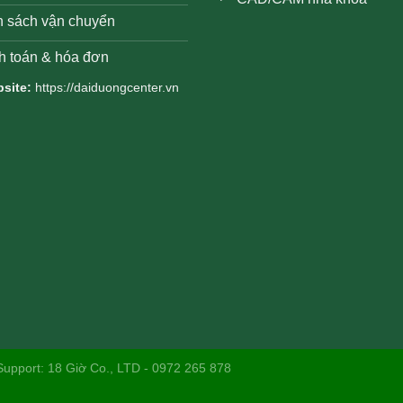
h sách vận chuyển
h toán & hóa đơn
site:
https://daiduongcenter.vn
Support: 18 Giờ Co., LTD - 0972 265 878