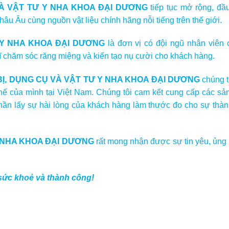
VÀ VẬT TƯ Y NHA KHOA ĐẠI DƯƠNG
tiếp tục mở rộng,
đầu
âu Âu cùng nguồn vật liệu chính hãng nỗi tiếng trên thế giới.
 Y NHA KHOA ĐẠI DƯƠNG
là đơn vị có đội ngũ nhân viên
ĩ chăm sóc răng miệng và kiến tạo nụ cười cho khách hàng.
BỊ, DỤNG CỤ VÀ VẬT TƯ Y NHA KHOA ĐẠI DƯƠNG
chúng t
 thế của mình tại Việt Nam. Chúng tôi cam kết cung cấp các s
 thần lấy sự hài lòng của khách hàng làm thước đo cho sự thà
Y NHA KHOA ĐẠI DƯƠNG
rất mong nhận được sự tin yêu, ủng
sức khoẻ và thành công!