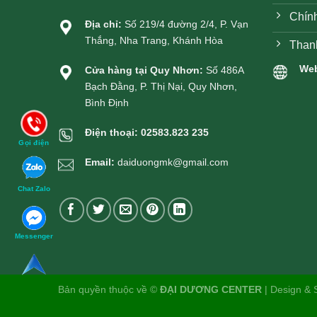
Chín
Địa chỉ:
Số 219/4 đường 2/4, P. Vạn
Thắng, Nha Trang, Khánh Hòa
Than
Web
Cửa hàng tại Quy Nhơn:
Số 486A
Bạch Đằng, P. Thị Nại, Quy Nhơn,
Bình Định
Điện thoại:
02583.823 235
Gọi điện
Email:
daiduongmk@gmail.com
Chat Zalo
Messenger
Bản quyền thuộc về ©
ĐẠI DƯƠNG CENTER
| Design & 