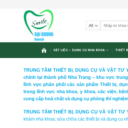
Skip
to
content
Tìm
kiếm:
VẬT LIỆU – DỤNG CỤ NHA KHOA
THIẾT 
TRUNG TÂM THIẾT BỊ, DỤNG CỤ VÀ VẬT TƯ Y
chính tại thành phố Nha Trang – khu vực trun
lĩnh vực phân phối các sản phẩm Thiết bị, dụ
trong lĩnh vực nha khoa, y khoa, các viện, bệ
cung cấp hoá chất và dụng cụ phòng thí nghiệm 
TRUNG TÂM THIẾT BỊ, DỤNG CỤ VÀ VẬT TƯ
khám nha khoa; sửa chữa các thiết bị và dụng cụ n