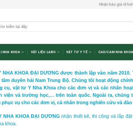
Nhận báo giá rẻ hơ
BỊ NHA KHOA
VẬT LIỆU LABO
VẬT TƯ Y TẾ
CAD/CAM NHA KHO
 NHA KHOA ĐẠI DƯƠNG được thành lập vào năm 2010. 
g tâm duyên hải Nam Trung Bộ. Chúng tôi hoạt động chính
ng cụ, vật tư Y Nha Khoa cho các đơn vị và các nhân hoạ
nh viện và trường học,… trên toàn quốc. Ngoài ra, chúng t
phục vụ cho các đơn vị, cá nhân trong nghiên cứu và đào 
 Y NHA KHOA ĐẠI DƯƠNG
nhận thiết kế, thi công và lắp đặ
ha khoa.