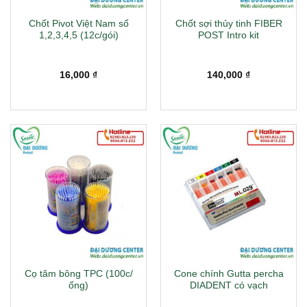
Chốt Pivot Việt Nam số
Chốt sợi thủy tinh FIBER
1,2,3,4,5 (12c/gói)
POST Intro kit
16,000
₫
140,000
₫
Cọ tăm bông TPC (100c/
Cone chính Gutta percha
ống)
DIADENT có vạch