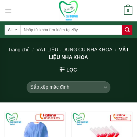
Skip
0
to
content
Tìm
kiếm:
Trang chủ
/
VẬT LIỆU - DỤNG CỤ NHA KHOA
/
VẬT
LIỆU NHA KHOA
LỌC