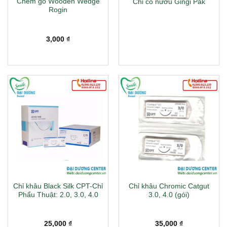
Chêm gỗ Wooden Wedge
Chỉ co nướu Gingi Pak
Rogin
3,000
₫
Chỉ khâu Black Silk CPT-Chỉ
Chỉ khâu Chromic Catgut
Phẩu Thuật: 2.0, 3.0, 4.0
3.0, 4.0 (gói)
25,000
₫
35,000
₫