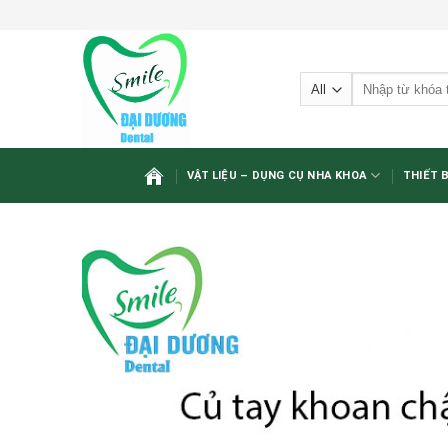
Skip
to
content
Tìm
kiếm:
VẬT LIỆU – DỤNG CỤ NHA KHOA
THIẾT 