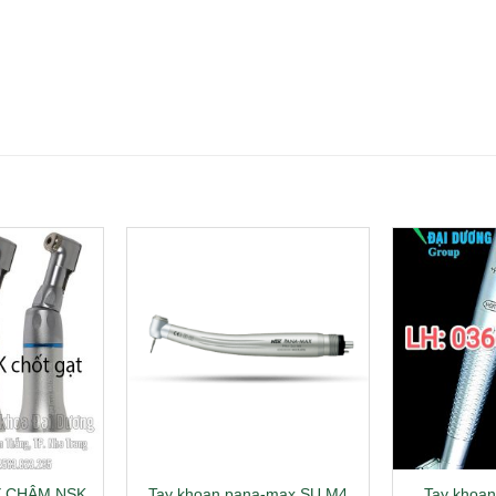
Y CHẬM NSK
Tay khoan pana-max SU M4
Tay khoan