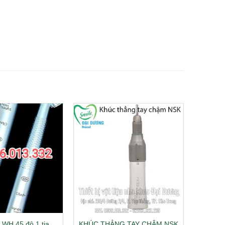
 WH 45 độ 1 tia
KHÚC THẲNG TAY CHẬM NSK