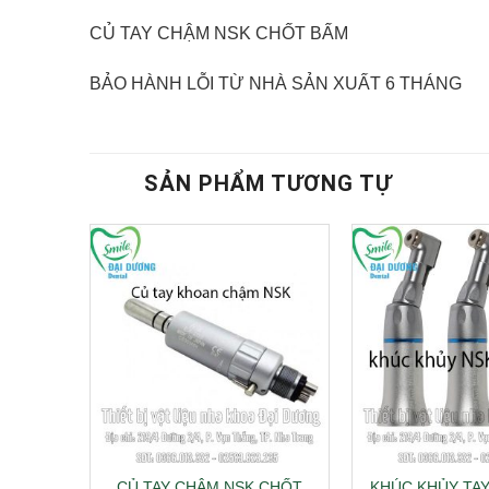
CỦ TAY CHẬM NSK CHỐT BẤM
BẢO HÀNH LỖI TỪ NHÀ SẢN XUẤT 6 THÁNG
SẢN PHẨM TƯƠNG TỰ
A NƯỚC,
CỦ TAY CHẬM NSK CHỐT
KHÚC KHỦY TA