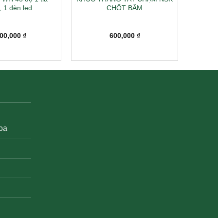
 1 đèn led
CHỐT BẤM
600,000
₫
600,000
₫
hoa