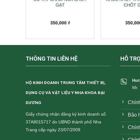
LỖ
GẠT
CHỐT 
Giá
,000
₫
350,000
₫
350,0
hiện
tại
000 ₫.
là:
1,600,000 ₫.
THÔNG TIN LIÊN HỆ
HỖ TR
Hot
HỘ KINH DOANH TRUNG TÂM THIẾT BỊ,
Mr.
DỤNG CỤ VÀ VẬT LIỆU Y NHA KHOA ĐẠI
Chín
DƯƠNG
Giấy chứng nhận đăng ký kinh doanh số:
Bảo h
37A8015717 do UBND thành phố Nha
Chính
Trang cấp ngày 23/07/2009
Chín