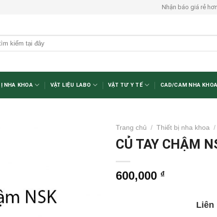
Nhận báo giá rẻ hơ
BỊ NHA KHOA
VẬT LIỆU LABO
VẬT TƯ Y TẾ
CAD/CAM NHA KHO
Trang chủ
/
Thiết bị nha khoa
/
CỦ TAY CHẬM N
600,000
₫
Liên