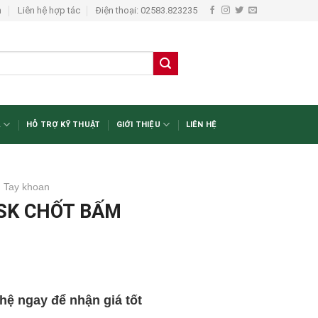
n
Liên hệ hợp tác
Điện thoại: 02583.823235
A
HỖ TRỢ KỸ THUẬT
GIỚI THIỆU
LIÊN HỆ
Tay khoan
SK CHỐT BẤM
 hệ ngay để nhận giá tốt