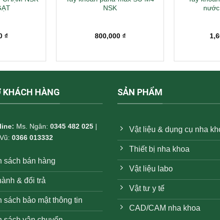
GẠT
NSK
nước,
00
₫
800,000
₫
1,
Ợ KHÁCH HÀNG
SẢN PHẨM
line:
Ms. Ngân:
0345 482 025
|
Vật liệu & dụng cụ nha k
 Vũ:
0366 013332
Thiết bị nha khoa
h sách bán hàng
Vật liệu labo
ành & đổi trả
Vật tư y tế
 sách bảo mật thông tin
CAD/CAM nha khoa
h sách vận chuyển