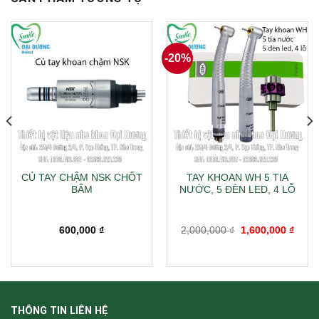
-20%
CỦ TAY CHẬM NSK CHỐT
TAY KHOAN WH 5 TIA
BẤM
NƯỚC, 5 ĐÈN LED, 4 LỖ
Giá
Giá
600,000
₫
2,000,000
₫
1,600,000
₫
gốc
hiện
là:
tại
2,000,000 ₫.
là:
1,600
THÔNG TIN LIÊN HỆ