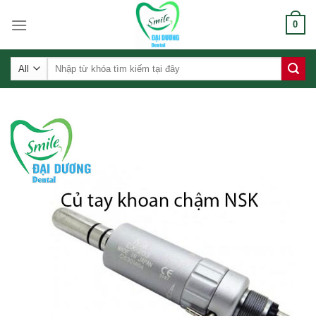
Skip
0
to
content
Tìm
kiếm: