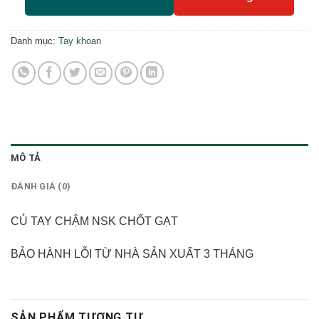
Danh mục:
Tay khoan
MÔ TẢ
ĐÁNH GIÁ (0)
CỦ TAY CHẬM NSK CHỐT GẠT
BẢO HÀNH LỖI TỪ NHÀ SẢN XUẤT 3 THÁNG
SẢN PHẨM TƯƠNG TỰ