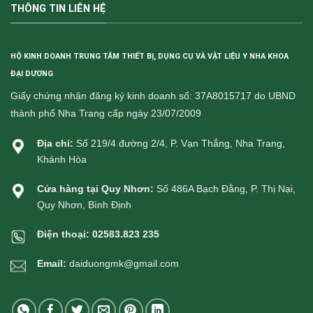
THÔNG TIN LIÊN HỆ
HỘ KINH DOANH TRUNG TÂM THIẾT BỊ, DỤNG CỤ VÀ VẬT LIỆU Y NHA KHOA
ĐẠI DƯƠNG
Giấy chứng nhận đăng ký kinh doanh số: 37A8015717 do UBND
thành phố Nha Trang cấp ngày 23/07/2009
Địa chỉ:
Số 219/4 đường 2/4, P. Vạn Thắng, Nha Trang,
Khánh Hòa
Cửa hàng tại Quy Nhơn:
Số 486A Bạch Đằng, P. Thị Nại,
Quy Nhơn, Bình Định
Điện thoại:
02583.823 235
Email:
daiduongmk@gmail.com