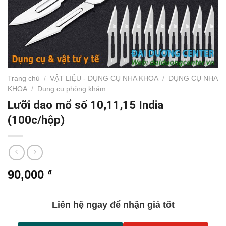
Trang chủ
/
VẬT LIỆU - DỤNG CỤ NHA KHOA
/
DỤNG CỤ NHA
KHOA
/
Dụng cụ phòng khám
Lưỡi dao mổ số 10,11,15 India
(100c/hộp)
90,000
₫
Liên hệ ngay để nhận giá tốt