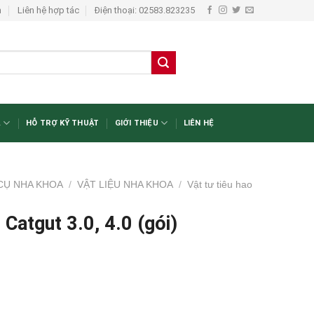
n
Liên hệ hợp tác
Điện thoại: 02583.823235
A
HỖ TRỢ KỸ THUẬT
GIỚI THIỆU
LIÊN HỆ
 CỤ NHA KHOA
/
VẬT LIỆU NHA KHOA
/
Vật tư tiêu hao
Catgut 3.0, 4.0 (gói)