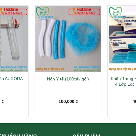
ngân AURORA
Khẩu Trang 
Nón Y tế (100cái/ gói)
4 Lớp Lọc 
0
₫
100,000
₫
4