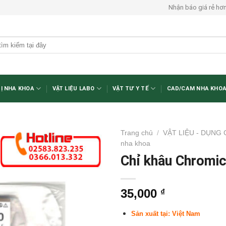
Nhận báo giá rẻ hơ
BỊ NHA KHOA
VẬT LIỆU LABO
VẬT TƯ Y TẾ
CAD/CAM NHA KHO
Trang chủ
/
VẬT LIỆU - DỤNG
nha khoa
Chỉ khâu Chromic 
35,000
₫
Sản xuất tại: Việt Nam