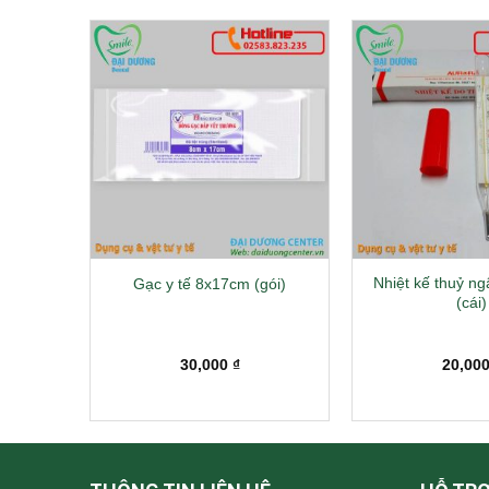
ạch 50g
Nhiệt kế thuỷ 
Gạc y tế 8x17cm (gói)
(cái)
30,000
₫
20,00