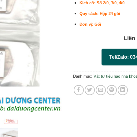
Kích cỡ: Số 2/0, 3/0, 4/0
Quy cách: Hộp 24 gói
Đơn vị: Gói
Liên
Tel/Zalo: 03
Danh mục:
Vật tư tiêu hao nha kho