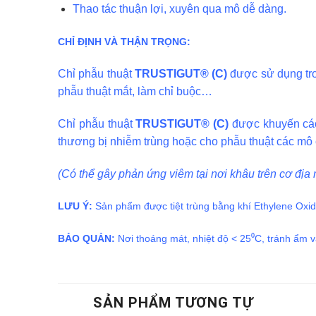
Thao tác thuận lợi, xuyên qua mô dễ dàng.
CHỈ ĐỊNH VÀ THẬN TRỌNG:
Chỉ phẫu thuật
TRUSTIGUT® (C)
được sử dụng tro
phẫu thuật mắt, làm chỉ buộc…
Chỉ phẫu thuật
TRUSTIGUT® (C)
được khuyến cáo
thương bị nhiễm trùng hoặc cho phẫu thuật các mô c
(Có thể gây phản ứng viêm tại nơi khâu trên cơ địa
LƯU Ý:
Sản phẩm được tiệt trùng bằng khí Ethylene Oxid
BẢO QUẢN:
Nơi thoáng mát, nhiệt độ < 25⁰C, tránh ẩm v
SẢN PHẨM TƯƠNG TỰ