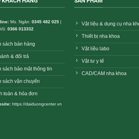
Ợ KHÁCH HÀNG
SẢN PHẨM
line:
Ms. Ngân:
0345 482 025
|
Vật liệu & dụng cụ nha k
 Vũ:
0366 013332
Thiết bị nha khoa
h sách bán hàng
Vật liệu labo
ành & đổi trả
Vật tư y tế
 sách bảo mật thông tin
CAD/CAM nha khoa
h sách vận chuyển
h toán & hóa đơn
site:
https://daiduongcenter.vn