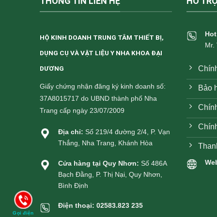
THÔNG TIN LIÊN HỆ
HỖ TR
Hot
HỘ KINH DOANH TRUNG TÂM THIẾT BỊ,
Mr.
DỤNG CỤ VÀ VẬT LIỆU Y NHA KHOA ĐẠI
Chín
DƯƠNG
Giấy chứng nhận đăng ký kinh doanh số:
Bảo h
37A8015717 do UBND thành phố Nha
Chính
Trang cấp ngày 23/07/2009
Chín
Địa chỉ:
Số 219/4 đường 2/4, P. Vạn
Thắng, Nha Trang, Khánh Hòa
Than
Web
Cửa hàng tại Quy Nhơn:
Số 486A
Bạch Đằng, P. Thị Nại, Quy Nhơn,
Bình Định
Điện thoại:
02583.823 235
Gọi điện