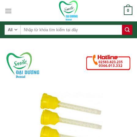
Skip
0
to
content
Tìm
kiếm: