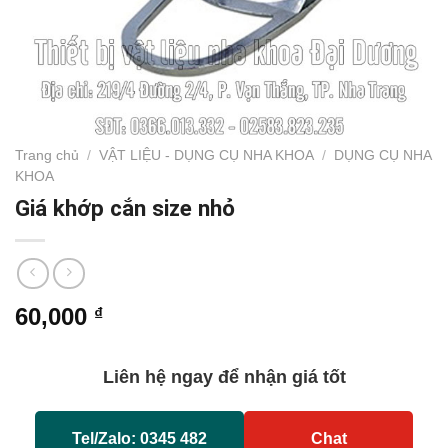
Trang chủ
/
VẬT LIỆU - DỤNG CỤ NHA KHOA
/
DỤNG CỤ NHA
KHOA
Giá khớp cắn size nhỏ
60,000
₫
Liên hệ ngay để nhận giá tốt
Tel/Zalo: 0345 482
Chat