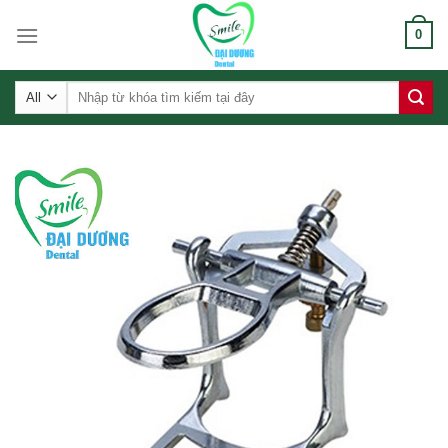
Skip
0
to
content
Tìm
kiếm: