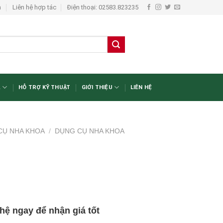
n
Liên hệ hợp tác
Điện thoại: 02583.823235
A
HỖ TRỢ KỸ THUẬT
GIỚI THIỆU
LIÊN HỆ
 CỤ NHA KHOA
/
DỤNG CỤ NHA KHOA
 hệ ngay để nhận giá tốt