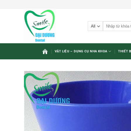
Skip
to
content
Tìm
kiếm:
VẬT LIỆU – DỤNG CỤ NHA KHOA
THIẾT 