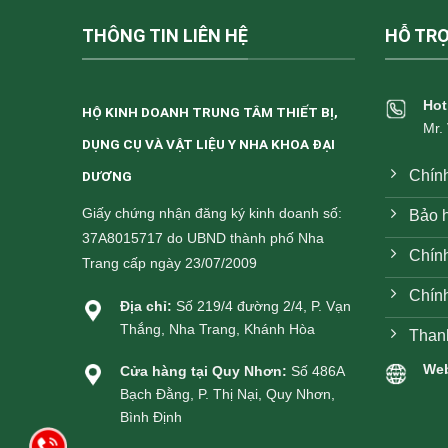
THÔNG TIN LIÊN HỆ
HỖ TR
Hot
HỘ KINH DOANH TRUNG TÂM THIẾT BỊ,
Mr.
DỤNG CỤ VÀ VẬT LIỆU Y NHA KHOA ĐẠI
Chín
DƯƠNG
Giấy chứng nhận đăng ký kinh doanh số:
Bảo h
37A8015717 do UBND thành phố Nha
Chính
Trang cấp ngày 23/07/2009
Chín
Địa chỉ:
Số 219/4 đường 2/4, P. Vạn
Thắng, Nha Trang, Khánh Hòa
Than
Web
Cửa hàng tại Quy Nhơn:
Số 486A
Bạch Đằng, P. Thị Nại, Quy Nhơn,
Bình Định