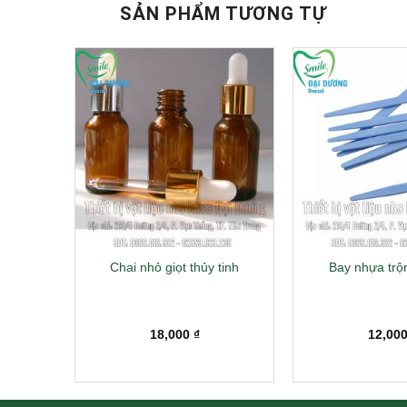
SẢN PHẨM TƯƠNG TỰ
ớn, nhỏ)
Chai nhỏ giọt thủy tinh
Bay nhựa trộ
18,000
₫
12,00