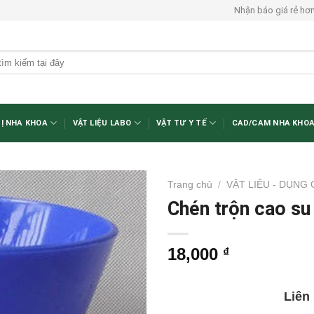
Nhận báo giá rẻ hơ
BỊ NHA KHOA
VẬT LIỆU LABO
VẬT TƯ Y TẾ
CAD/CAM NHA KHO
Trang chủ
/
VẬT LIỆU - DỤNG
Chén trộn cao su
18,000
₫
Liên