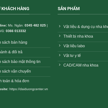
Ợ KHÁCH HÀNG
SẢN PHẨM
line:
Ms. Ngân:
0345 482 025
|
Vật liệu & dụng cụ nha k
 Vũ:
0366 013332
Thiết bị nha khoa
h sách bán hàng
Vật liệu labo
ành & đổi trả
Vật tư y tế
 sách bảo mật thông tin
CAD/CAM nha khoa
h sách vận chuyển
h toán & hóa đơn
site:
https://daiduongcenter.vn