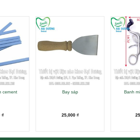
n cement
Bay sáp
Banh mi
0
₫
25,000
₫
2