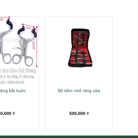
ệng bắt buộc
Bộ kềm nhổ răng sữa
50,000
₫
500,000
₫