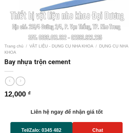
Trang chủ
/
VẬT LIỆU - DỤNG CỤ NHA KHOA
/
DỤNG CỤ NHA
KHOA
Bay nhựa trộn cement
12,000
₫
Liên hệ ngay để nhận giá tốt
Tel/Zalo: 0345 482
Chat