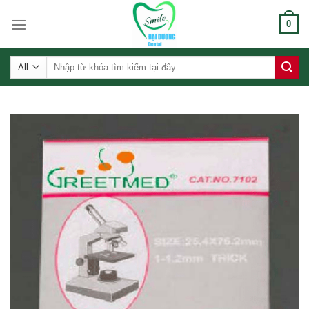
Skip
0
to
content
Tìm
kiếm: