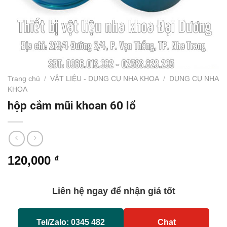
Trang chủ
/
VẬT LIỆU - DỤNG CỤ NHA KHOA
/
DỤNG CỤ NHA
KHOA
hộp cắm mũi khoan 60 lổ
120,000
₫
Liên hệ ngay để nhận giá tốt
Tel/Zalo: 0345 482
Chat