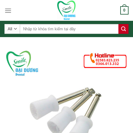
Skip
0
to
content
Tìm
kiếm: