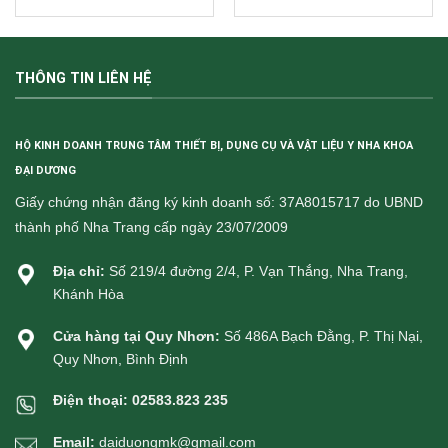
THÔNG TIN LIÊN HỆ
HỘ KINH DOANH TRUNG TÂM THIẾT BỊ, DỤNG CỤ VÀ VẬT LIỆU Y NHA KHOA
ĐẠI DƯƠNG
Giấy chứng nhận đăng ký kinh doanh số: 37A8015717 do UBND
thành phố Nha Trang cấp ngày 23/07/2009
Địa chỉ:
Số 219/4 đường 2/4, P. Vạn Thắng, Nha Trang,
Khánh Hòa
Cửa hàng tại Quy Nhơn:
Số 486A Bạch Đằng, P. Thị Nại,
Quy Nhơn, Bình Định
Điện thoại:
02583.823 235
Email:
daiduongmk@gmail.com