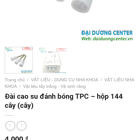
Trang chủ
/
VẬT LIỆU - DỤNG CỤ NHA KHOA
/
VẬT LIỆU NHA
KHOA
/
Vật liệu tẩy trắng - Vệ sinh răng
Đài cao su đánh bóng TPC – hộp 144
cây (cây)
4,000
₫