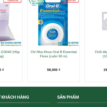
A GS040 (Hộp
Chỉ Nha Khoa Oral B Essential
Chổi đá
ng)
Floss (cuộn 50 m)
(1
00
₫
58,000
₫
1
Ợ KHÁCH HÀNG
SẢN PHẨM