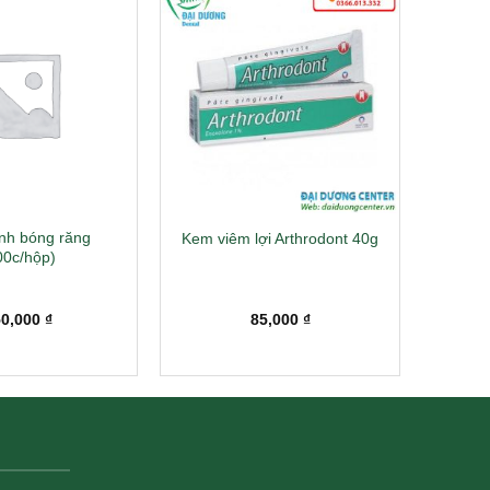
nh bóng răng
Kem viêm lợi Arthrodont 40g
00c/hộp)
50,000
₫
85,000
₫