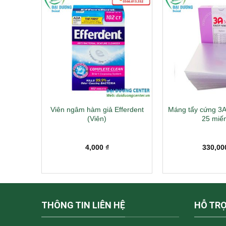
g TPC –
Viên ngâm hàm giả Efferdent
Máng tẩy cứng 3
y)
(Viên)
25 miế
4,000
₫
330,0
THÔNG TIN LIÊN HỆ
HỖ TR