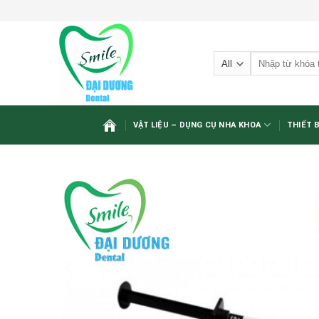
Skip
to
content
Tìm
kiếm:
VẬT LIỆU – DỤNG CỤ NHA KHOA
THIẾT 