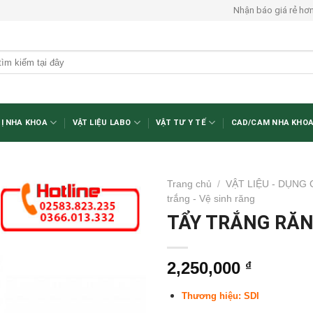
Nhận báo giá rẻ hơ
BỊ NHA KHOA
VẬT LIỆU LABO
VẬT TƯ Y TẾ
CAD/CAM NHA KHO
Trang chủ
/
VẬT LIỆU - DỤNG
trắng - Vệ sinh răng
TẨY TRẮNG RĂN
2,250,000
₫
Thương hiệu: SDI