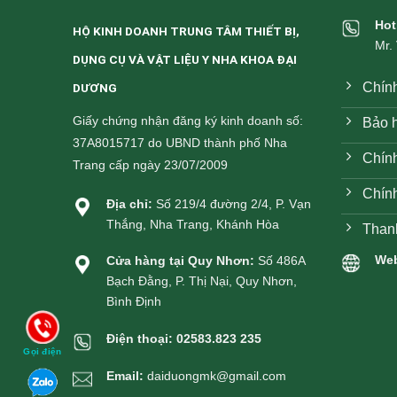
Hot
HỘ KINH DOANH TRUNG TÂM THIẾT BỊ,
Mr.
DỤNG CỤ VÀ VẬT LIỆU Y NHA KHOA ĐẠI
Chín
DƯƠNG
Giấy chứng nhận đăng ký kinh doanh số:
Bảo h
37A8015717 do UBND thành phố Nha
Chính
Trang cấp ngày 23/07/2009
Chín
Địa chỉ:
Số 219/4 đường 2/4, P. Vạn
Thắng, Nha Trang, Khánh Hòa
Than
Web
Cửa hàng tại Quy Nhơn:
Số 486A
Bạch Đằng, P. Thị Nại, Quy Nhơn,
Bình Định
Điện thoại:
02583.823 235
Gọi điện
Email:
daiduongmk@gmail.com