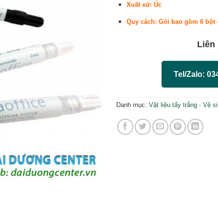
Xuất xứ: Úc
Quy cách: Gói bao gồm 6 bột 
Liên
Tel/Zalo: 03
Danh mục:
Vật liệu tẩy trắng - Vệ s