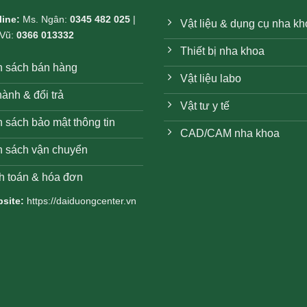
line:
Ms. Ngân:
0345 482 025
|
Vật liệu & dụng cụ nha k
 Vũ:
0366 013332
Thiết bị nha khoa
h sách bán hàng
Vật liệu labo
ành & đổi trả
Vật tư y tế
 sách bảo mật thông tin
CAD/CAM nha khoa
h sách vận chuyển
h toán & hóa đơn
site:
https://daiduongcenter.vn