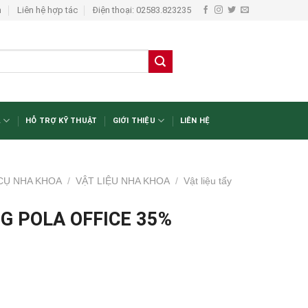
n
Liên hệ hợp tác
Điện thoại: 02583.823235
A
HỖ TRỢ KỸ THUẬT
GIỚI THIỆU
LIÊN HỆ
 CỤ NHA KHOA
/
VẬT LIỆU NHA KHOA
/
Vật liệu tẩy
G POLA OFFICE 35%