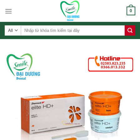
Skip
0
to
content
Tìm
kiếm: