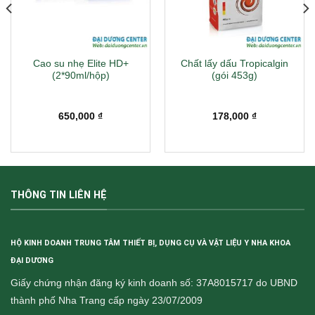
Cao su nhẹ Elite HD+
Chất lấy dấu Tropicalgin
(2*90ml/hộp)
(gói 453g)
650,000
₫
178,000
₫
THÔNG TIN LIÊN HỆ
HỘ KINH DOANH TRUNG TÂM THIẾT BỊ, DỤNG CỤ VÀ VẬT LIỆU Y NHA KHOA
ĐẠI DƯƠNG
Giấy chứng nhận đăng ký kinh doanh số: 37A8015717 do UBND
thành phố Nha Trang cấp ngày 23/07/2009