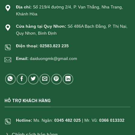
Địa chỉ:
Số 219/4 đường 2/4, P. Vạn Thắng, Nha Trang,
Khánh Hòa
Cửa hàng tại Quy Nhơn:
Số 486A Bạch Đằng, P. Thị Nại,
Quy Nhơn, Bình Định
Điện thoại:
02583.823 235
Email:
daiduongmk@gmail.com
HỖ TRỢ KHÁCH HÀNG
Hotline:
Ms. Ngân:
0345 482 025
| Mr. Vũ:
0366 013332
Chính sách bán hàng