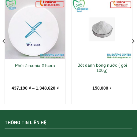
Bột đánh bóng nước ( gói
Phôi Zirconia XTcera
100g)
Khoảng
437,190
₫
–
1,348,620
₫
150,000
₫
giá:
từ
437,190 ₫
đến
1,348,620 ₫
THÔNG TIN LIÊN HỆ