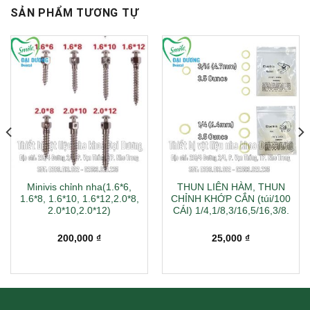
SẢN PHẨM TƯƠNG TỰ
Minivis chỉnh nha(1.6*6,
THUN LIÊN HÀM, THUN
1.6*8, 1.6*10, 1.6*12,2.0*8,
CHỈNH KHỚP CẮN (túi/100
2.0*10,2.0*12)
CÁI) 1/4,1/8,3/16,5/16,3/8.
200,000
₫
25,000
₫
00 ₫.