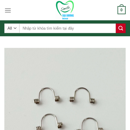
Skip
0
to
content
Tìm
kiếm: