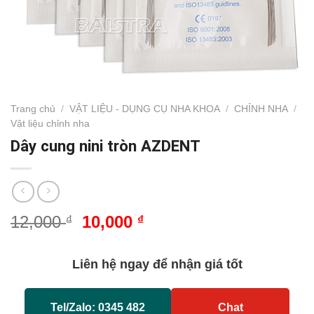
Trang chủ
/
VẬT LIỆU - DỤNG CỤ NHA KHOA
/
CHỈNH NHA
/
Vật liệu chỉnh nha
Dây cung nini tròn AZDENT
Giá
Giá
12,000
10,000
₫
₫
gốc
hiện
là:
tại
Liên hệ ngay để nhận giá tốt
12,000 ₫.
là:
10,000 ₫.
Tel/Zalo: 0345 482
Chat