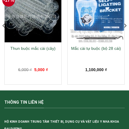
-17%
Thun buộc mắc cài (cây)
Mắc cài tự buộc (bộ 28 cái)
Giá
Giá
6,000
₫
5,000
₫
1,100,000
₫
gốc
hiện
là:
tại
6,000 ₫.
là:
00 ₫.
5,000 ₫.
THÔNG TIN LIÊN HỆ
HỘ KINH DOANH TRUNG TÂM THIẾT BỊ, DỤNG CỤ VÀ VẬT LIỆU Y NHA KHOA
ĐẠI DƯƠNG