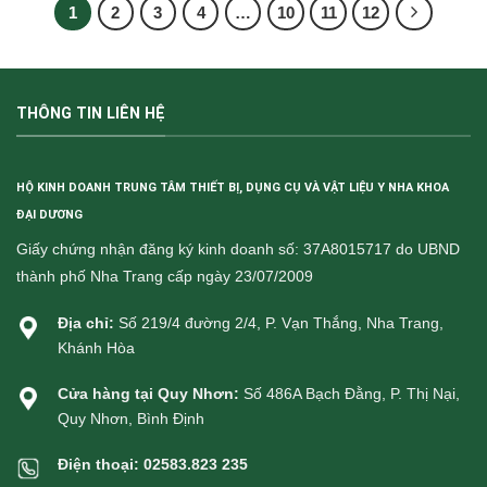
1
2
3
4
…
10
11
12
THÔNG TIN LIÊN HỆ
HỘ KINH DOANH TRUNG TÂM THIẾT BỊ, DỤNG CỤ VÀ VẬT LIỆU Y NHA KHOA
ĐẠI DƯƠNG
Giấy chứng nhận đăng ký kinh doanh số: 37A8015717 do UBND
thành phố Nha Trang cấp ngày 23/07/2009
Địa chỉ:
Số 219/4 đường 2/4, P. Vạn Thắng, Nha Trang,
Khánh Hòa
Cửa hàng tại Quy Nhơn:
Số 486A Bạch Đằng, P. Thị Nại,
Quy Nhơn, Bình Định
Điện thoại:
02583.823 235