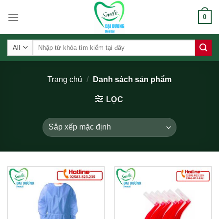
Skip
0
to
content
Tìm
kiếm:
Trang chủ
/
Danh sách sản phẩm
LỌC