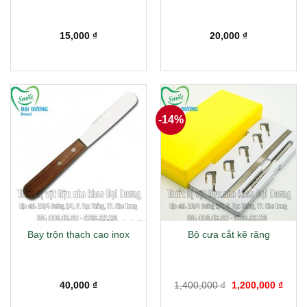
15,000
₫
20,000
₫
-14%
Bay trộn thạch cao inox
Bộ cưa cắt kẽ răng
Giá
Giá
40,000
₫
1,400,000
₫
1,200,000
₫
gốc
hiện
là:
tại