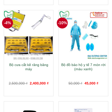
1,400,000 ₫.
là:
1,200
-4%
-10%
Bộ cưa cắt kẽ răng băng
Bộ đồ bảo hộ y tế 7 món rời
máy
(màu xanh)
Giá
Giá
Giá
Giá
2,500,000
₫
2,400,000
₫
50,000
₫
45,000
₫
gốc
hiện
gốc
hiện
là:
tại
là:
tại
2,500,000 ₫.
là:
50,000 ₫.
là:
2,400,000 ₫.
45,000 ₫