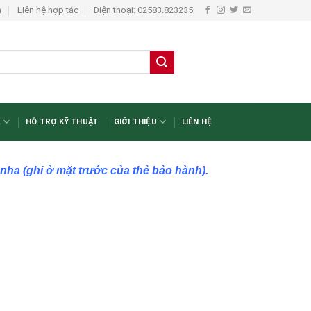
n
Liên hệ hợp tác
Điện thoại: 02583.823235
A
HỖ TRỢ KỸ THUẬT
GIỚI THIỆU
LIÊN HỆ
a (ghi ở mặt trước của thẻ bảo hành).