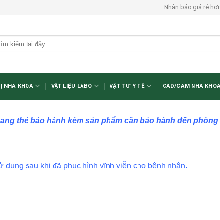
Nhận báo giá rẻ hơ
BỊ NHA KHOA
VẬT LIỆU LABO
VẬT TƯ Y TẾ
CAD/CAM NHA KHO
ang thẻ bảo hành kèm sản phẩm cần bảo hành đến phòng nh
sử dụng sau khi đã phục hình vĩnh viễn cho bệnh nhân.