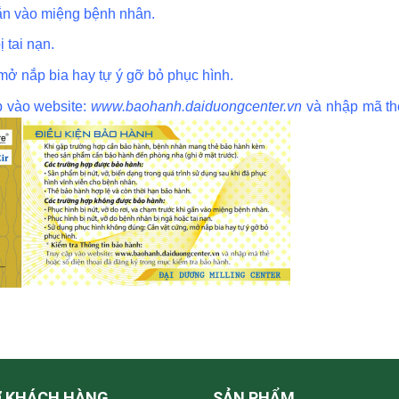
gắn vào miệng bệnh nhân.
 tai nạn.
ở nắp bia hay tự ý gỡ bỏ phục hình.
p vào website:
www.baohanh.daiduongcenter.vn
và nhập mã thẻ
Ợ KHÁCH HÀNG
SẢN PHẨM