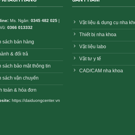
line:
Ms. Ngân:
0345 482 025
|
Vật liệu & dụng cụ nha k
 Vũ:
0366 013332
Thiết bị nha khoa
h sách bán hàng
Vật liệu labo
ành & đổi trả
Vật tư y tế
 sách bảo mật thông tin
CAD/CAM nha khoa
h sách vận chuyển
h toán & hóa đơn
site:
https://daiduongcenter.vn