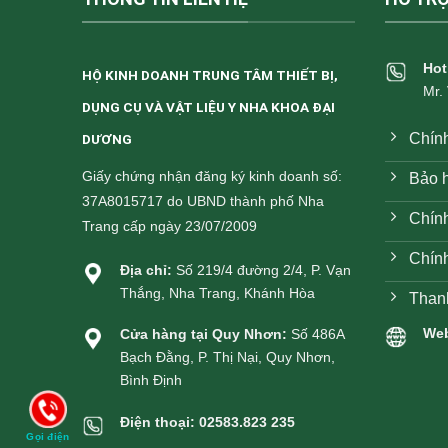
Hot
HỘ KINH DOANH TRUNG TÂM THIẾT BỊ,
Mr.
DỤNG CỤ VÀ VẬT LIỆU Y NHA KHOA ĐẠI
Chín
DƯƠNG
Giấy chứng nhận đăng ký kinh doanh số:
Bảo h
37A8015717 do UBND thành phố Nha
Chính
Trang cấp ngày 23/07/2009
Chín
Địa chỉ:
Số 219/4 đường 2/4, P. Vạn
Thắng, Nha Trang, Khánh Hòa
Than
Web
Cửa hàng tại Quy Nhơn:
Số 486A
Bạch Đằng, P. Thị Nại, Quy Nhơn,
Bình Định
Điện thoại:
02583.823 235
Gọi điện